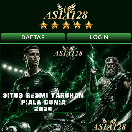
DAFTAR
LOGIN